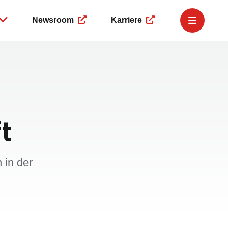
Newsroom
Karriere
e Governance
Governance
Service
r
Business Compliance
Finanzkalender
ngsmeldungen
Corporate Governance
IR-Newsletter
eing
 Dealings
Hinweisgeberplattform
IR-Team
ment
t
 in der