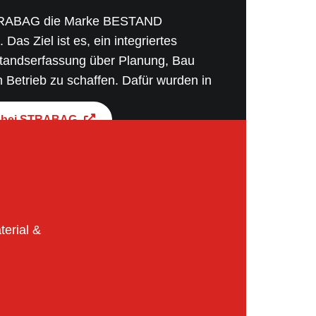
STRABAG die Marke BESTAND
as Ziel ist es, ein integriertes
tandserfassung über Planung, Bau
Betrieb zu schaffen. Dafür wurden in
erativen und zentralen
n Stabsstellen eingerichtet, die
d bei STRABAG
eiten, für unsere Kund:innen
ojekte umzusetzen.
erial &