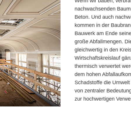
Wenn wir bauen, verbra
nachwachsenden Baumate
Beton. Und auch nachwa
kommen in der Baubranc
Bauwerk am Ende seine
große Abfallmengen. Die
gleichwertig in den Kre
Wirtschaftskreislauf gän
thermisch verwertet we
dem hohen Abfallaufkom
Schadstoffe die Umwelt a
von zentraler Bedeutun
zur hochwertigen Verwer