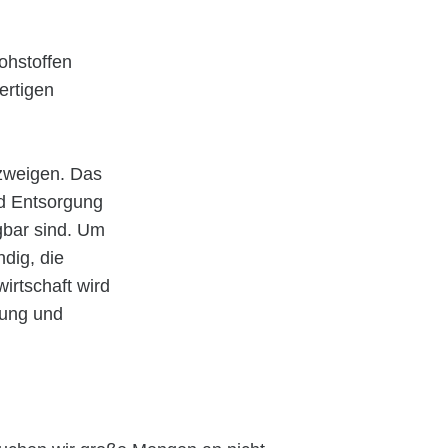
ohstoffen
ertigen
szweigen. Das
nd Entsorgung
gbar sind. Um
dig, die
irtschaft wird
dung und