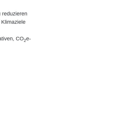
 reduzieren
 Klimaziele
ativen, CO
e-
2