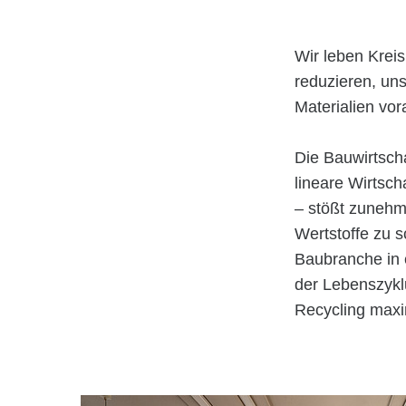
Wir leben Kreis
reduzieren, un
Materialien vor
Die Bauwirtscha
lineare Wirtsc
– stößt zunehm
Wertstoffe zu s
Baubranche in e
der Lebenszykl
Recycling maxim