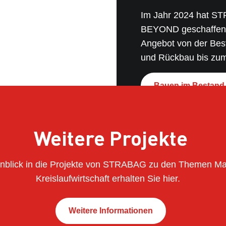
Im Jahr 2024 hat 
BEYOND geschaffen. D
Angebot von der Bes
und Rückbau bis zum 
unterschiedlichen op
Organisationseinheite
Bauen im Bestan
gemeinsam daran arb
kreislaufgerechte Pr
Weitere Projekte
inblick in die Projekte von STRABAG zu den Themen Mat
Kreislaufwirtschaft erhalten Sie hier.
Weitere Informationen