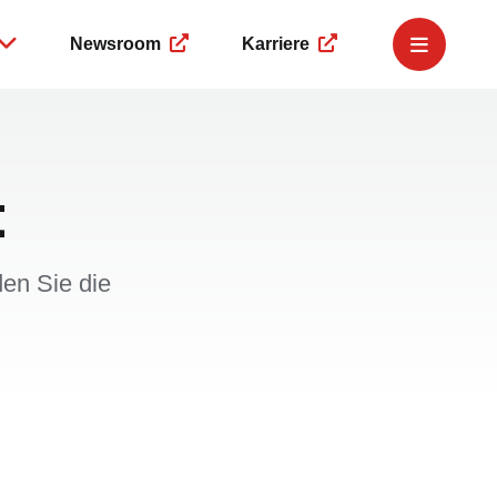
Newsroom
Karriere
e Governance
Governance
Service
r
Business Compliance
Finanzkalender
ngsmeldungen
Corporate Governance
IR-Newsletter
t
eing
 Dealings
Hinweisgeberplattform
IR-Team
ment
en Sie die