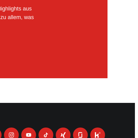
ighlights aus
zu allem, was