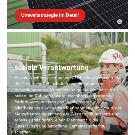
Umweltstrategie im Detail
soziale Verantwortung
Soziale Nachhaltigkeit hat zum Ziel, einen Mehrwert für
die Gesellschaft zu schaffen und die negativen
Auswirkungen auf Menschen so gering wie möglich zu
halten. Im Rahmen unserer Nachhaltigkeitsstrategie
fördern wir zum einen das Wohl unserer
Mitarbeitenden, wir setzen Maßnahmen zum Schutz der
Menschenrechte entlang der Wertschöpfungskette und
arbeiten stets daran, einen Mehrwert für die
Gesellschaft und betroffene Gemeinschaften zu
schaffen.