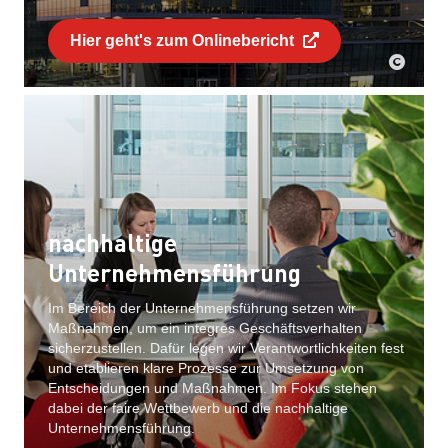
Hier geht's zum Onlinebericht
nachhaltige
Unternehmensführung
Im Bereich der Unternehmensführung setzen wir
Maßnahmen, um ein integres Geschäftsverhalten
sicherzustellen. Dafür legen wir Verantwortlichkeiten fest
und etablieren klare Prozesse zur Umsetzung von
Entscheidungen und Maßnahmen. Im Fokus stehen
dabei der faire Wettbewerb und die nachhaltige
Unternehmensführung.