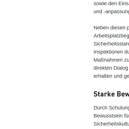
sowie den Einsa
und -anpassung
Neben diesen p
Arbeitsplatzbe
Sicherheitssta
Inspektionen du
Maßnahmen zur
direkten Dialog
erhalten und 
Starke Bew
Durch Schulung
Bewusstsein für
Sicherheitskult