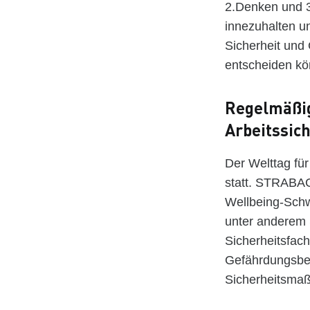
2.Denken und 3
innezuhalten un
Sicherheit und
entscheiden kö
Regelmäßig
Arbeitssic
Der Welttag für
statt. STRABAG
Wellbeing-Schw
unter anderem S
Sicherheitsfac
Gefährdungsbeu
Sicherheitsma