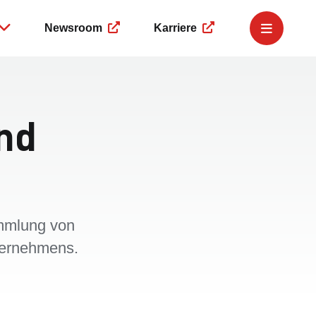
Newsroom
Karriere
e Governance
Governance
Service
r
Business Compliance
Finanzkalender
ngsmeldungen
Corporate Governance
IR-Newsletter
nd
eing
 Dealings
Hinweisgeberplattform
IR-Team
ment
ammlung von
nternehmens.