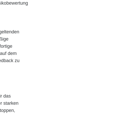
isikobewertung
geltenden
ßige
fortige
 auf dem
eedback zu
r das
r starken
Stoppen,