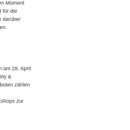
inen Moment
 für die
e darüber
en.
h am 28. April
ety &
eboten zählen
kshops zur