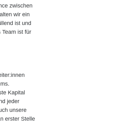
ance zwischen
lten wir ein
llend ist und
 Team ist für
iter:innen
mms.
te Kapital
nd jeder
auch unsere
n erster Stelle