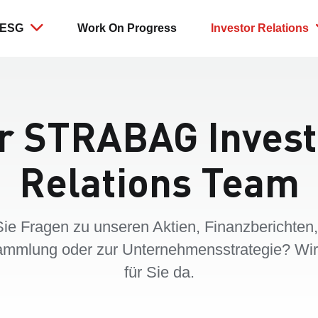
ESG
Work On Progress
Investor Relations
ionen
nment
rnehmensführung
Aktien und Anleihen
Social
Geschäftstätigkeiten
Corporat
Berichte
 und Emissionen
gement
Investment Case
Soziale Nachhaltigkeit in de
Leistungen
Überblick
Lieferkette
 und Kreislaufwirtschaft
isationsstruktur
Aktie
Standorte
Beteiligu
hr STRABAG Invest
Arbeitssicherheit und Wellb
sität
egie
Dividende
Marken
Directors'
Gesellschaftliches Engage
Anleihen & Ratings
Kontakt
Relations Team
Pflichtangebot 2022
Kapitalmaßnahmen
2023/2024
ie Fragen zu unseren Aktien, Finanzberichten,
mmlung oder zur Unternehmensstrategie? Wir
für Sie da.