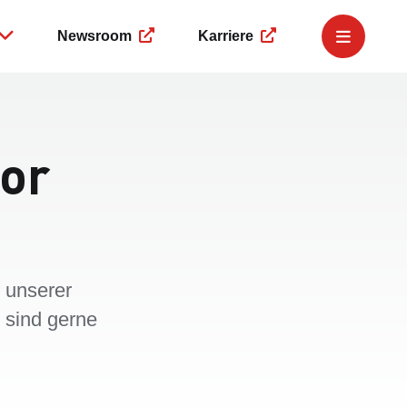
Newsroom
Karriere
e Governance
Governance
Service
r
Business Compliance
Finanzkalender
ngsmeldungen
Corporate Governance
IR-Newsletter
or
eing
 Dealings
Hinweisgeberplattform
IR-Team
ment
 unserer
 sind gerne