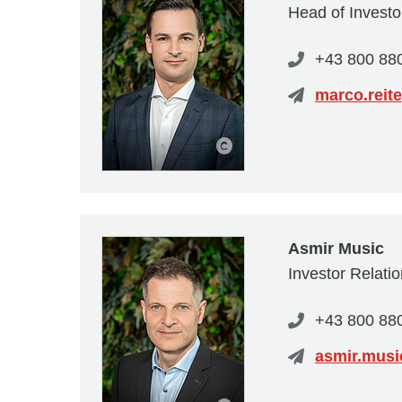
Head of Investo
+43 800 88
marco.reit
Asmir Music
Investor Relati
+43 800 88
asmir.mus