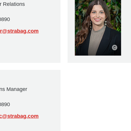
r Relations
0890
er@strabag.com
ons Manager
0890
ic@strabag.com