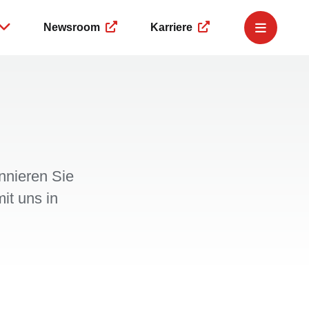
Newsroom
Karriere
e Governance
Governance
Service
r
Business Compliance
Finanzkalender
ngsmeldungen
Corporate Governance
IR-Newsletter
eing
 Dealings
Hinweisgeberplattform
IR-Team
ment
nnieren Sie
it uns in