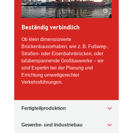
Beständig verbindlich
Ob klein dimensionierte
Brückenbauvorhaben, wie z. B. Fußweg-,
Straßen- oder Eisenbahnbrücken, oder
talüberspannende Großbauwerke – wir
sind Expertin bei der Planung und
Errichtung umweltgerechter
Verkehrsführungen.
Fertigteilproduktion
Gewerbe- und Industriebau