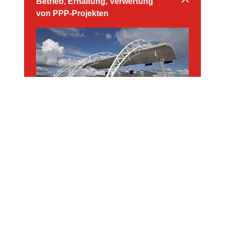
Betrieb, Erhaltung, Verwertung
von PPP-Projekten
Wir verbinden Welten
Public-Private-Partnerships (PPP) sind
Projekte, die in Kooperation zwischen
öffentlichen Institutionen und privaten
Investorinnen und Investoren durchgeführt
werden. Dabei bietet STRABAG
umfassende Kompetenz beim Planen,
Bauen, Finanzieren, Erhalten und