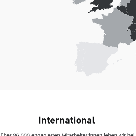
International
t über 86.000 engagierten Mitarbeiter:innen leben wir 