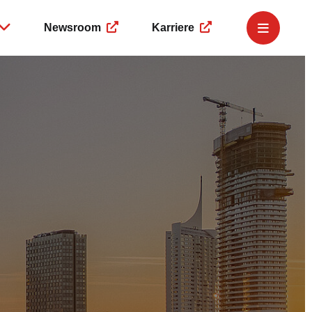
Newsroom
Karriere
e Governance
Governance
Service
r
Business Compliance
Finanzkalender
ngsmeldungen
Corporate Governance
IR-Newsletter
eing
 Dealings
Hinweisgeberplattform
IR-Team
ment