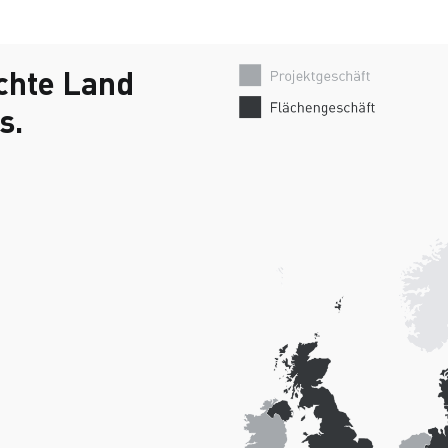
chte Land
s.