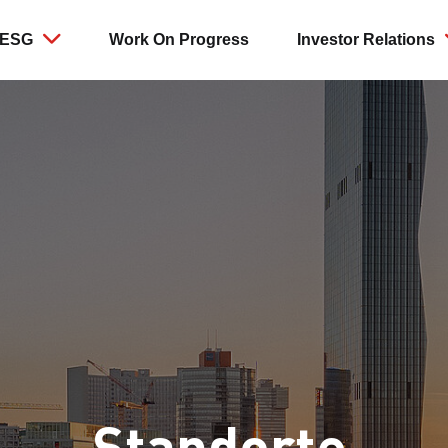
ESG
Work On Progress
Investor Relations
ionen
nment
rnehmensführung
Aktien und Anleihen
Social
Geschäftstätigkeiten
Corporat
Berichte
 und Emissionen
gement
Investment Case
Soziale Nachhaltigkeit in de
Leistungen
Überblick
Lieferkette
 und Kreislaufwirtschaft
isationsstruktur
Aktie
Standorte
Beteiligu
Arbeitssicherheit und Wellb
sität
egie
Dividende
Marken
Directors'
Gesellschaftliches Engage
Anleihen & Ratings
Kontakt
Pflichtangebot 2022
Kapitalmaßnahmen
2023/2024
Standorte