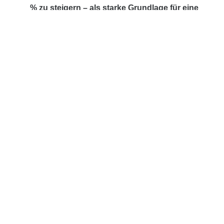
% zu steigern – als starke Grundlage für eine
verlässliche Dividende.
Mit einer Ausschüttungsquote von 30 % bis 50
1
%
bietet STRABAG eine attraktive
Aktionärsrendite. Als eines der größten
börsennotierten Unternehmen Österreichs
gemessen an der Marktkapitalisierung vereint
STRABAG Größe, Marktführerschaft und
finanzielle Stärke.
Die Kernaktionäre bekennen sich zu
langfristigem Engagement und nachhaltiger
Wertschöpfung.
1) Konzernergebnis