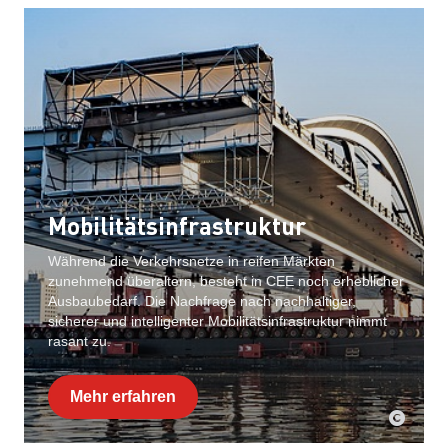
Mobilitätsinfrastruktur
Während die Verkehrsnetze in reifen Märkten
zunehmend überaltern, besteht in CEE noch erheblicher
Ausbaubedarf. Die Nachfrage nach nachhaltiger,
sicherer und intelligenter Mobilitätsinfrastruktur nimmt
rasant zu.
Mehr erfahren